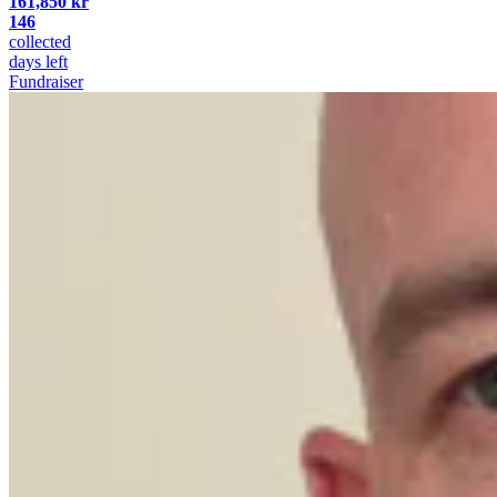
161,850 kr
146
collected
days left
Fundraiser