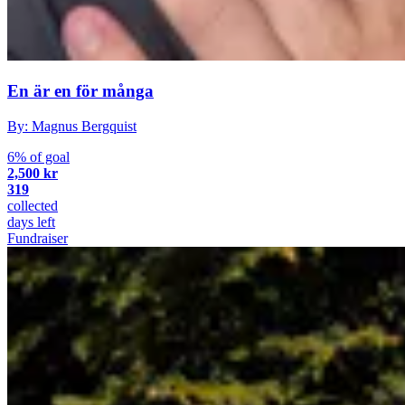
En är en för många
By: Magnus Bergquist
6% of goal
2,500 kr
319
collected
days left
Fundraiser